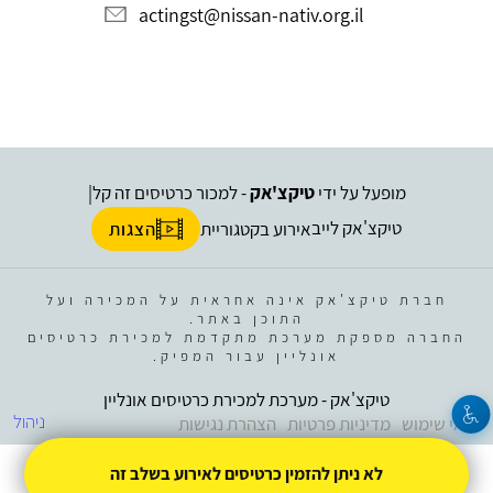
actingst@nissan-nativ.org.il
מופעל על ידי
טיקצ'אק
- למכור כרטיסים זה קל
|
טיקצ'אק לייב
אירוע בקטגוריית
הצגות
חברת טיקצ'אק אינה אחראית על המכירה ועל
התוכן באתר.
החברה מספקת מערכת מתקדמת למכירת כרטיסים
אונליין עבור המפיק.
טיקצ'אק - מערכת למכירת כרטיסים אונליין
ניהול
תנאי שימוש
מדיניות פרטיות
הצהרת נגישות
לא ניתן להזמין כרטיסים לאירוע בשלב זה