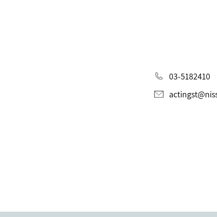
03-5182410
actingst@niss