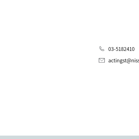
03-5182410
actingst@niss