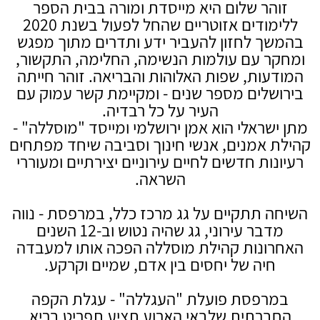
זוהר שלום היא מייסדת ומורה בבית הספר
ללימודים אזוטריים שהחל לפעול בשנת 2020
בהמשך לחזון להעביר ידע ותדרים מתוך מפגש
ומחקר עם עולמות הנשימה, החלימה, התקשור,
המודעות, שפות האלוהות והבריאה. זוהר חייתה
בירושלים מספר שנים - ומקיימת קשר עמוק עם
העיר על כל רבדיה.
מתן ישראלי הוא אמן ירושלמי ומייסד "מוסללה" -
קהילת אמנים, אנשי חינוך וסביבה שיחד מפתחים
רעיונות חדשים לחיים עירוניים יצירתיים ומעוררי
השראה.
השיחה תתקיים על גג מרכז כלל, במרפסת - נווה
מדבר עירוני, גג שהיה נטוש וב-12 השנים
האחרונות קהילת מוסללה הפכה אותו למעבדה
חיה של יחסים בין אדם, שמיים וקרקע.
במרפסת פועלת "העגללה" - עגלת הקפה
החברתית שלבאי הארוע תציע תפריט בריא