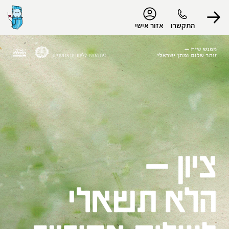
נגישות
התקשרו
אזור אישי
הפרופיל שלי
התנתק