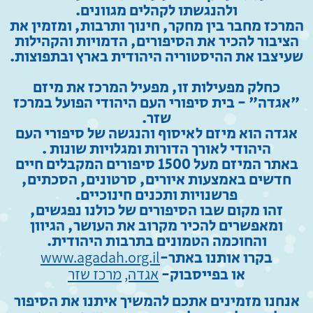
ולהנגשתו לקהלים מגוונים.
המרכז מחבר בין מחקר, חינוך ותרבות,
ומזמין את
הציבור להכיר את הסיפורים, הדמויות והקהילות
שעיצבו את ההיסטוריה היהודית בארץ ובתפוצות.
כחלק מפעילות זו, מפעיל המרכז את מיזם
"אגדה" - בית סיפורי העם היהודי הפועל במרכז
שזר.
אגדה הוא מיזם לאיסוף והנגשה של סיפורי העם
היהודי לאורך הדורות ומגלויות שונות .
באתר המיזם מעל 1500 סיפורים המקבלים חיים
חדשים
באמצעות איורים, סרטונים, הסכתים,
פרשנויות ותכנים חינוכיים.
זהו מקום שבו הסיפורים של כולנו נפגשים,
ומאפשרים להכיר מקרוב את העושר, הגיוון
והחוכמה הטמונים בתרבות היהודית.
בקרו אותנו באתר-
www.agadah.org.il
או בפייסבוק-
אגדה,
מרכז שזר
אנחנו מזמינים אתכם להמשיך איתנו את הסיפור