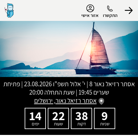
נגישות
התקשרו
אזור אישי
הפרופיל שלי
התנתק
אסתר רזיאל נאור 8
|
י' אלול תשפ"ו
23.08.2026 | פתיחת
שערים 19:45 | שעת התחלה 20:00
אסתר רזיאל נאור, ירושלים
14
22
38
9
שניות
דקות
שעות
ימים