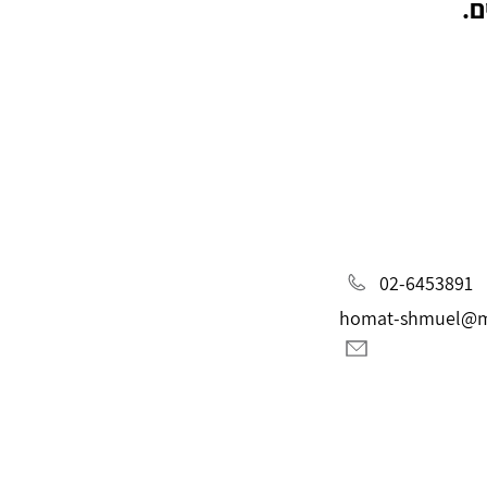
ם.
02-6453891
homat-shmuel@ma