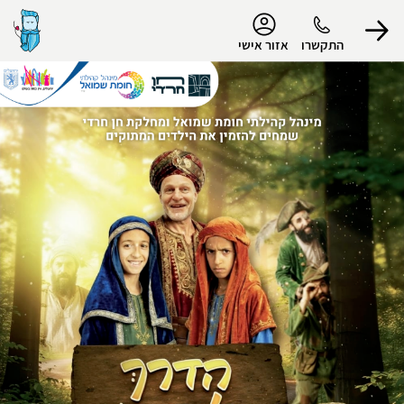
נגישות
התקשרו
אזור אישי
הפרופיל שלי
התנתק