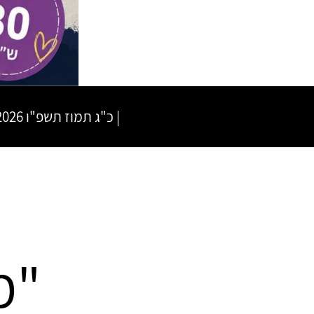
|
כ"ג תמוז תשפ"ו
08.07.2026 
"מ