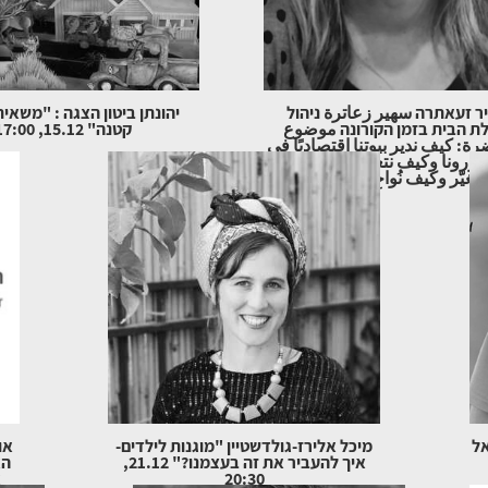
ר זעאתרה سهير زعاترة ניהול
יהונתן ביטון הצגה : "משאי
ת הבית בזמן הקורונה موضوع
קטנה" 15.12, 17:00
ة: كيف ندير بيوتنا اقتصاديًا في
كورونا وكيف نتعامل مع البنوك؟
يّر وكيف نُواجِه؟ 14.12 20:30
אל
מיכל אלירז-גולדשטיין "מוגנות לילדים-
או
איך להעביר את זה בעצמנו?" 21.12,
הא
20:30
א