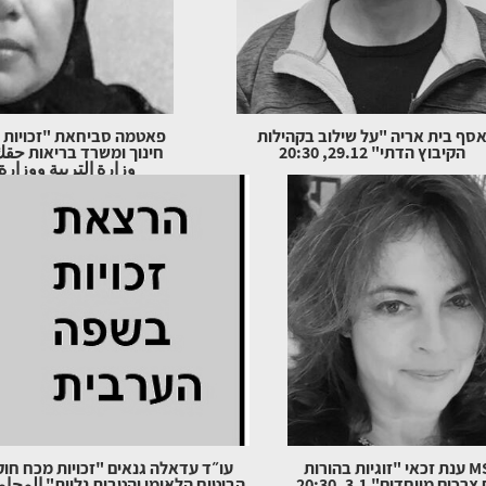
סף בית אריה "על שילוב בקהילות
פאטמה סביחאת "זכויות 
הקיבוץ הדתי" 29.12, 20:30
חינוך ומשרד בריאות حقك 
وزارة التربية ووزار
29.12,20:30
עו"ס MSW ענת זכאי "זוגיות בהורות
עו״ד עדאלה גנאים "זכויות מכח חוק
ים מיוחדים" 3.1, 20:30
הביטוח הלאומי והטבות נלוות" المحام