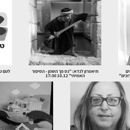
ים
תיאטרון לנדא: "נס פך השמן - הסיפור
לטם טב
וכים"
האמיתי" 10.12 17:30