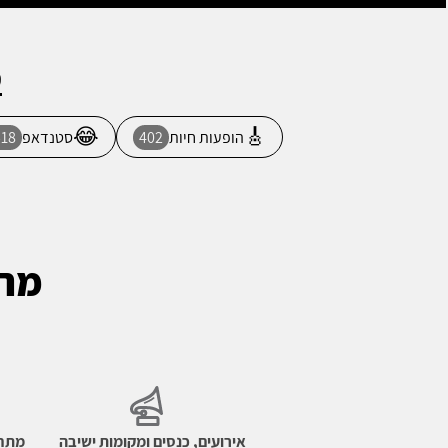
ט
😂
🎸
הופעות חיות
402
סטנדאפ
518
מרי
אירועים, כנסים ומקומות ישיבה
מתחמ