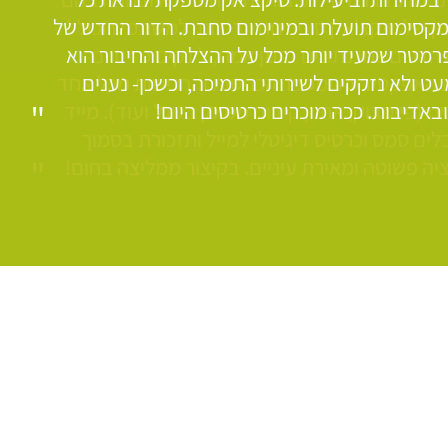
 של טיקצ'אק סופר נוח וידידותי למשתמש וכולל
במקסימום תועלת ובמינימום סחבת. הדור החדש של
נהדרים כמו נתונים בזמן אמת, לינקים מדידים
רמטר שמעיד יותר מכל על ההצלחה והחיבור הוא
ט ולא נזקקים לשירותי התמיכה, וכשכן- נענים
האפקטיביות ומספר הכניסות והרכישות מכל אחד
באדיבות. ככה מוכרים כרטיסים היום!
 (פייסבוק, אתר, קידום ממומן בגוגל ועוד). מייד
ים סמס וכרטיס דיגיטלי למייל ותזכורת בסמוך
יה פשוטה ומאירת עיניים. בקיצור ממליצה בחום!