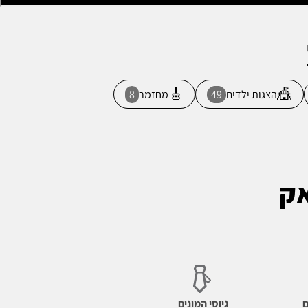
🎸
🎪
הצגות ילדים
49
מחזמר
8
אק
ם
גיוסי המונים