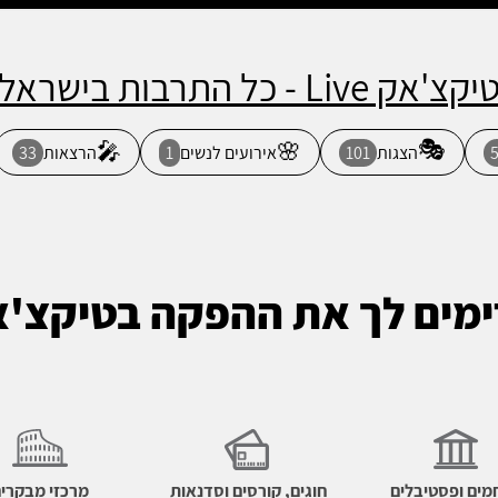
יקצ'אק Live - כל התרבות בישראל
🎭
🎤
🌸
הצגות
101
אירועים לנשים
1
הרצאות
33
מים לך את ההפקה בטיקצ'
ים ופסטיבלים
חוגים, קורסים וסדנאות
מרכזי מבקרי