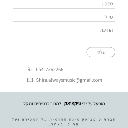
שלחו
054-2362266
Shira.alwaysmusic@gmail.com
מופעל על ידי
טיקצ'אק
- למכור כרטיסים זה קל
חברת טיקצ'אק אינה אחראית על המכירה ועל
התוכן באתר.