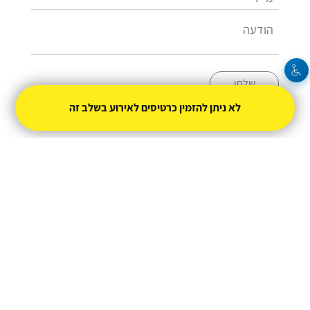
שלחו
לא ניתן להזמין כרטיסים לאירוע בשלב זה
054-5556037
forumcafeshapira@gmail.com
מופעל על ידי
טיקצ'אק
- למכור כרטיסים זה קל
חברת טיקצ'אק אינה אחראית על המכירה ועל