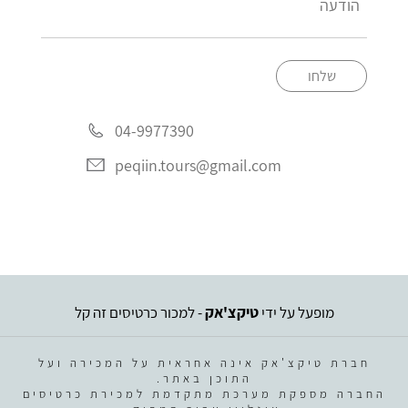
שלחו
04-9977390
peqiin.tours@gmail.com
מופעל על ידי
טיקצ'אק
- למכור כרטיסים זה קל
חברת טיקצ'אק אינה אחראית על המכירה ועל
התוכן באתר.
החברה מספקת מערכת מתקדמת למכירת כרטיסים