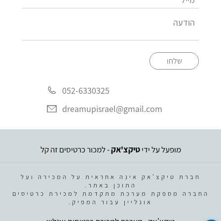
שלחו
052-6330325
dreamupisrael@gmail.com
מופעל על ידי
טיקצ'אק
- למכור כרטיסים זה קל
חברת טיקצ'אק אינה אחראית על המכירה ועל
התוכן באתר.
החברה מספקת מערכת מתקדמת למכירת כרטיסים
אונליין עבור המפיק.