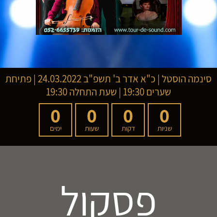
סינמה הוסטל
|
כ"א אדר ב' תשפ"ב
24.03.2022 | פתיחת
שערים 19:30 | שעת התחלה 19:30
0
0
0
0
שניות
דקות
שעות
ימים
פסקול