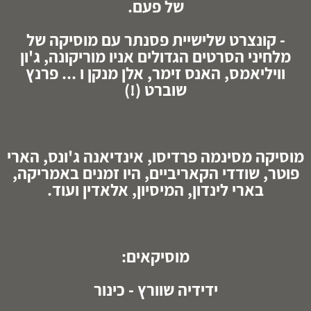
של פעם.
- קונצרט שלישיית פסנתר עם מוסיקה של
מלחיני הסרטים הגדולים אניו מוריקונה, ג'ון
וויליאמס, האנס זימר, אלן מנקן ו ... פרנץ
שוברט (!)
מוסיקה מסינמה פרדיסו, אינדיאנה ג'ונס, הארי
פוטר, שודדי הקאריביים, היו זמנים באמריקה,
בארי לינדון, המיסיון, אלאדין ועוד.
מוסיקאים:
ידידיה שוורץ - כינור