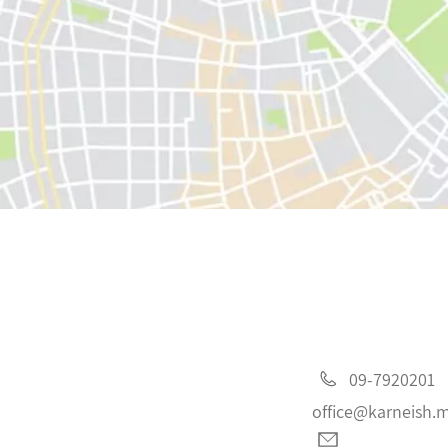
09-7920201
office@karneish.m