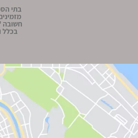
בתי הספ
חשובה "
בכלל ו