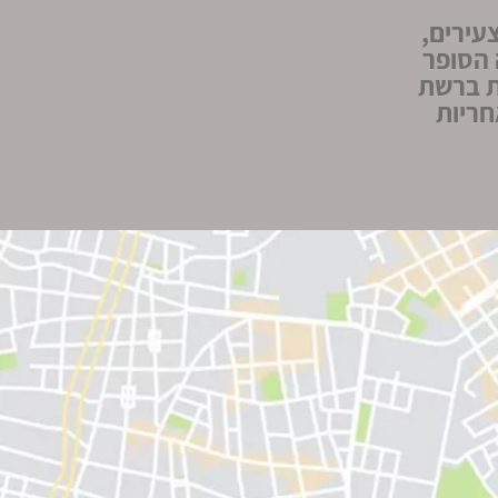
עירים,
(ד'-ח') להצגה הסופר
ת ברשת
חריות