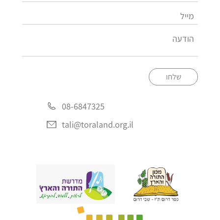
שלחו
08-6847325
tali@toraland.org.il