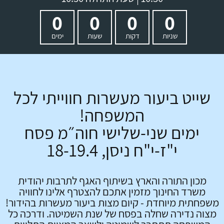
0
0
0
0
שניות
דקות
שעות
ימים
שייט ביעור מעשרות חווייתי לכל
המשפחה!
ימים שני-שלישי חוה״מ פסח
י"ז-י"ח ניסן,
18-19.4
מכון התורה והארץ בשיתוף האגף לתרבות יהודית
משרד החינוך מזמין אתכם
להצטרף
אלינו לחוויה
משפחתית מיוחדת - קיום מצות ביעור מעשרות בהידור!
מצוה נדירה שחלה בפסח של שנת השמיטה. ודרכה כל