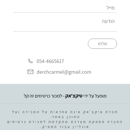
שלחו
054-4665617
derchcarmel@gmail.com
מופעל על ידי
טיקצ'אק
- למכור כרטיסים זה קל
חברת טיקצ'אק אינה אחראית על המכירה ועל
התוכן באתר.
החברה מספקת מערכת מתקדמת למכירת כרטיסים
אונליין עבור המפיק.