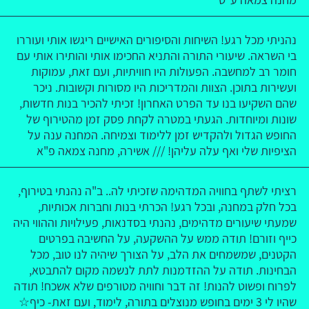
נהניתי מכל רגע! השיחות והסיפורים האישיים ריגשו אותי ועוררו
בי השראה. שיעורי התורה והתניא החכימו אותי והותירו אותי עם
חומר רב למחשבה. הפעולות היו חוויתיות, ועם זאת, עמוקות
ועשירות בתוכן. הצוות והמדריכות היו מסורות וקשובות. ניכר
שהם השקיעו בנו עד הפרט האחרון! זכיתי להכיר בנות חדשות,
שונות ומיוחדות. הגעתי במטרה לקחת פסק זמן מהטירוף של
החופש הגדול ולהקדיש זמן ללימוד וצמיחה. המחנה ענה על
הציפיות שלי ואף עלה עליהן! /// אשירה, מחנה צמאה פ"א
רציתי לשתף בחוויה המדהימה שזכיתי לה.. ב"ה נהנתי בטירוף,
בכל חלק במחנה, ובכל רגע! הכרתי בנות וחברות אכותיות,
שמעתי שיעורים מדהימים, נהנתי בסדנאות, פעילויות וההווי היה
כייף וזורם! תודה ממש על ההשקעה, על החשיבה בפרטים
הקטנים, שמשמחים את הלב, על הצורך שיהיה לנו טוב, מכל
הבחינות. תודה על ההזדמנות לתת לנשמה מקום להתבטא,
לפרוח ופשוט להנות! זה דבר וחוויה מטורפים שלא אשכח! תודה
שהיו לי 3 ימים בחופש מנוצלים בתורה, לימוד, ועם זאת- כיף☆