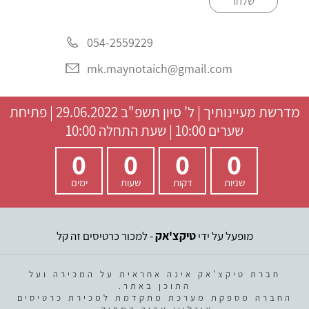
שלחו
054-2559229
mk.maynotaich@gmail.com
מדרשת מעיינותיך
|
ל' סיון תשפ"ב
29.06.2022 | פתיחת
שערים 10:00 | שעת התחלה 10:00
0
0
0
0
שניות
דקות
שעות
ימים
מופעל על ידי
טיקצ'אק
- למכור כרטיסים זה קל
חברת טיקצ'אק אינה אחראית על המכירה ועל
התוכן באתר.
החברה מספקת מערכת מתקדמת למכירת כרטיסים