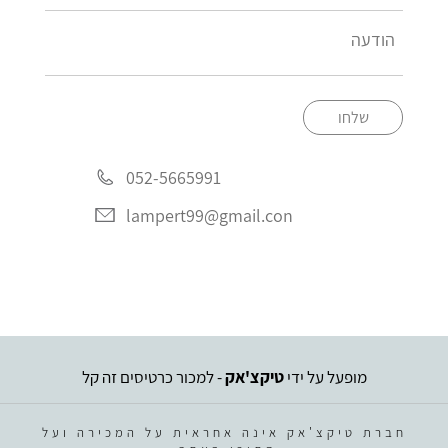
שלחו
052-5665991
lampert99@gmail.con
מופעל על ידי
טיקצ'אק
- למכור כרטיסים זה קל
חברת טיקצ'אק אינה אחראית על המכירה ועל