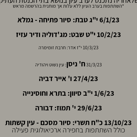
שלאחריה נתכנס לערב עיון בנושא בתי הכנסת העתיקים
*השתתפות בערב העיון ללא עלות אך מותנית בהרשמה מראש
6/1/23 י"ג טבת: סיור פתיחה - גמלא
10/2/23
י"ט שבט
: מג'דוליה ודיר עזיז
10/3/23 י"ז אדר: חרבת זומימרה
ח' ניסן
31/3/23
: עין נשוט ויהודיה
27/4/23
ו' אייר
דביה
1/6/23
י"ב סיוון
: בתרא וחוסינייה
29/6/23
י' תמוז
: דבורה
13/10/23 כ"ח תשרי: סיור מסכם - עין קשתות
כולל השתתפות בחפירה ארכיאולוגית פעילה