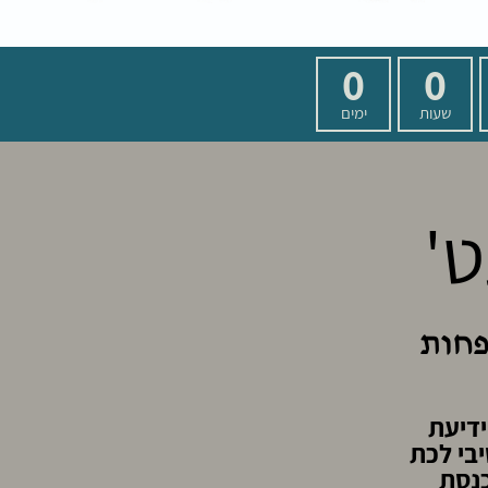
0
0
שעות
ימים
ט'
פחות
ידיעת
בי לכת
כנסת