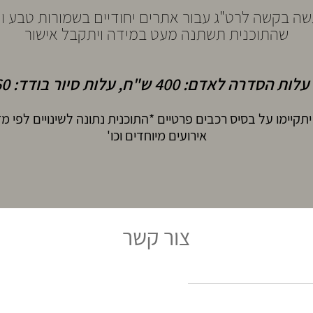
שה בקשה לרט"ג עבור אתרים יחודיים בשמורות טבע וי
שהתוכנית תשתנה מעט במידה ויתקבל אישור
דרה לאדם: 400 ש"ח, עלות סיור בודד: 60 ש"ח.
יתקיימו על בסיס רכבים פרטיים *התוכנית נתונה לשינויים לפי מזג
אירועים מיוחדים וכו'
צור קשר