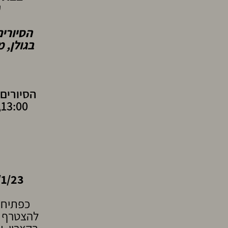
ע
הסיורים
בגולן, 
5/1/23 י"ב 
כפתיחה
להצטרף ל