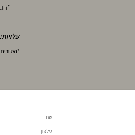
*הוג
עלויות: עלות הס
*הסיורים 