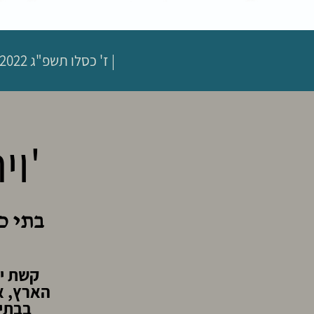
|
ז' כסלו תשפ"ג
01.12.2022 | 
'וי
בתי כ
קשת יה
הארץ, א
בבתי 