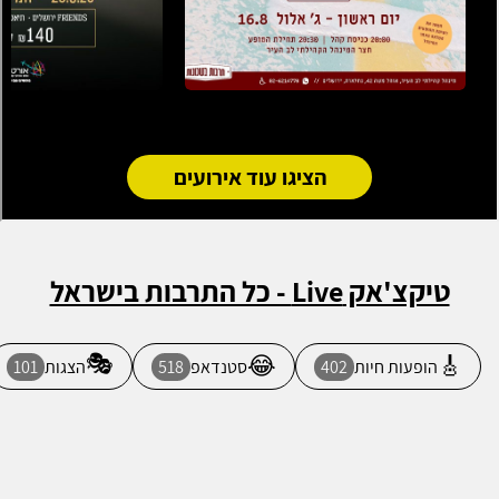
הציגו עוד אירועים
טיקצ'אק Live - כל התרבות בישראל
🎭
😂
🎸
הופעות חיות
402
סטנדאפ
518
הצגות
101