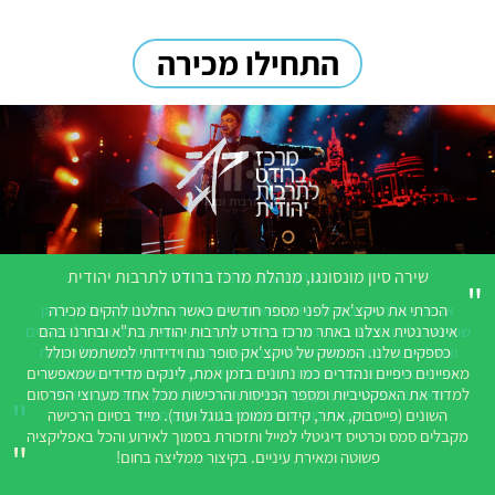
התחילו מכירה
יונתן דובוב, מנכ״ל גולה
שירה סיון מונסונגו, מנהלת מרכז ברודט לתרבות יהודית
הכרתי את טיקצ'אק לפני מספר חודשים כאשר החלטנו להקים מכירה
אנחנו בגולה אוהבים להיות עצמאיים, לעשות את הכל בדרך שלנו, בזמן
אינטרנטית אצלנו באתר מרכז ברודט לתרבות יהודית בת"א ובחרנו בהם
שמתאים לנו ובעיקר במהירות וביעילות. טיקצ'אק מספקת לנו את כל הצרכים
כספקים שלנו. הממשק של טיקצ'אק סופר נוח וידידותי למשתמש וכולל
ואפילו יותר- במקסימום תועלת ובמינימום סחבת. הדור החדש של מכירת
הכרטיסים! הפרמטר שמעיד יותר מכל על ההצלחה והחיבור הוא עצם זה
מאפיינים כיפיים ונהדרים כמו נתונים בזמן אמת, לינקים מדידים שמאפשרים
שאנחנו כמעט ולא נזקקים לשירותי התמיכה, וכשכן- נענים במהירות
למדוד את האפקטיביות ומספר הכניסות והרכישות מכל אחד מערוצי הפרסום
ובאדיבות. ככה מוכרים כרטיסים היום!
השונים (פייסבוק, אתר, קידום ממומן בגוגל ועוד). מייד בסיום הרכישה
מקבלים סמס וכרטיס דיגיטלי למייל ותזכורת בסמוך לאירוע והכל באפליקציה
פשוטה ומאירת עיניים. בקיצור ממליצה בחום!