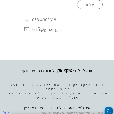
שלחו
058-4363618
tsafi@g-h.org.il
מופעל על ידי
טיקצ'אק
- למכור כרטיסים זה קל
חברת טיקצ'אק אינה אחראית על המכירה ועל
התוכן באתר.
החברה מספקת מערכת מתקדמת למכירת כרטיסים
אונליין עבור המפיק.
טיקצ'אק - מערכת למכירת כרטיסים אונליין
ניהול
תנאי שימוש
מדיניות פרטיות
הצהרת נגישות