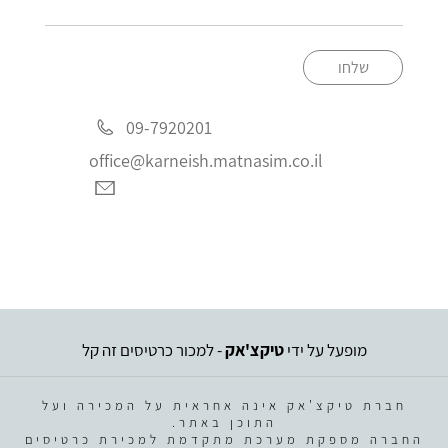
שלחו
09-7920201
office@karneish.matnasim.co.il
מופעל על ידי
טיקצ'אק
- למכור כרטיסים זה קל
חברת טיקצ'אק אינה אחראית על המכירה ועל
התוכן באתר.
החברה מספקת מערכת מתקדמת למכירת כרטיסים