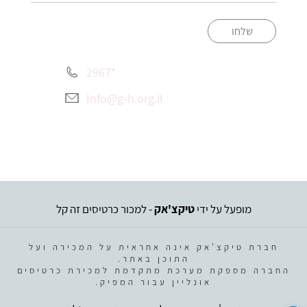
שלחו
*2967
Info@g-h.org.il
מופעל על ידי
טיקצ'אק
- למכור כרטיסים זה קל
חברת טיקצ'אק אינה אחראית על המכירה ועל
התוכן באתר.
החברה מספקת מערכת מתקדמת למכירת כרטיסים
אונליין עבור המפיק.