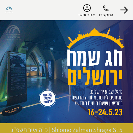
נגישות
התקשרו
אזור אישי
הפרופיל שלי
התנתק
Shlomo Zalman Shraga St 5
|
כ"ה אייר תשפ"ג