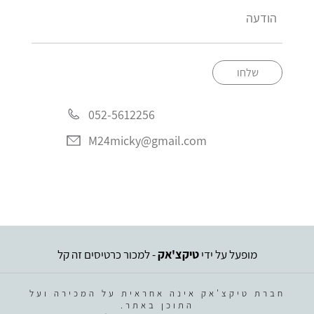
שלחו
052-5612256
M24micky@gmail.com
מופעל על ידי
טיקצ'אק
- למכור כרטיסים זה קל
חברת טיקצ'אק אינה אחראית על המכירה ועל
התוכן באתר.