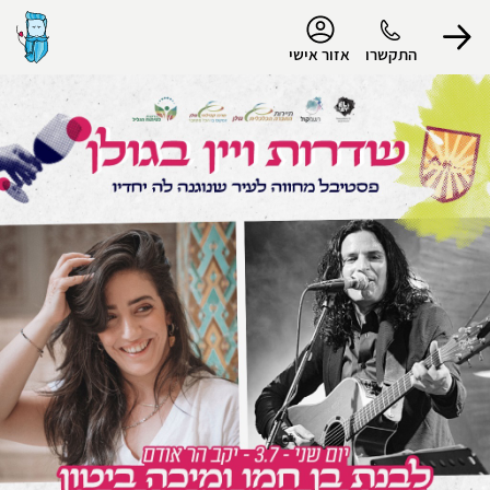
נגישות
התקשרו
אזור אישי
הפרופיל שלי
התנתק