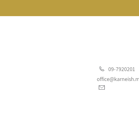
09-7920201
office@karneish.m