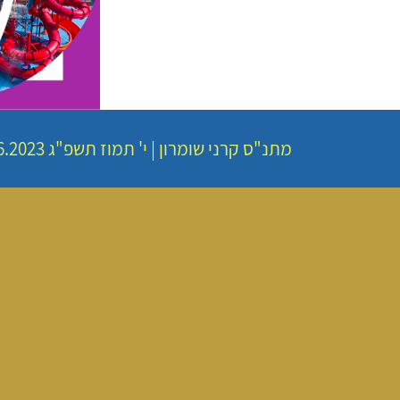
מתנ"ס קרני שומרון
|
י' תמוז תשפ"ג
29.06.2023 | פתיחת שערים 00