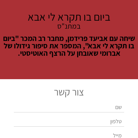
ביום בו תקרא לי אבא
במתנ"ס
שיחה עם אביעד פרידמן, מחבר רב המכר "ביום
בו תקרא לי אבא", המספר את סיפור גידולו של
אברומי שאובחן על הרצף האוטיסטי.
צור קשר