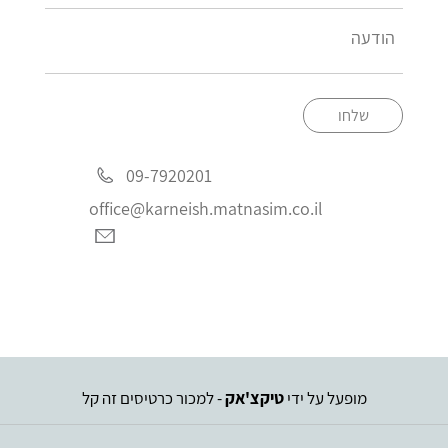
שלחו
09-7920201
office@karneish.matnasim.co.il
מופעל על ידי
טיקצ'אק
- למכור כרטיסים זה קל