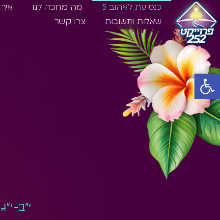
כנס עת לאהוב 5
מה מחכה לנו
איך 
שאלות ותשובות
צרו קשר
פתח סרגל נגישות
י"ב-י"ג באב • 6-7.8.25 • 