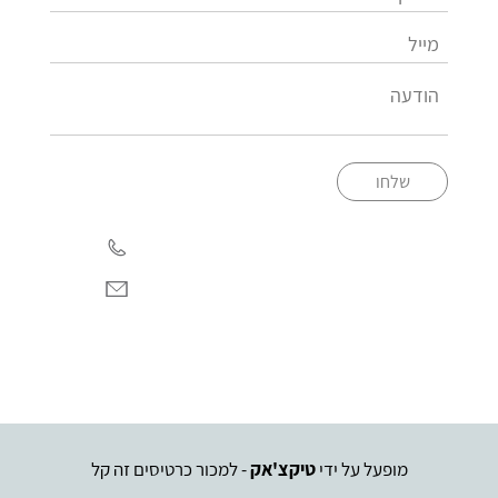
שלחו
050-5713577
tour@kinneret.org.il
מופעל על ידי
טיקצ'אק
- למכור כרטיסים זה קל