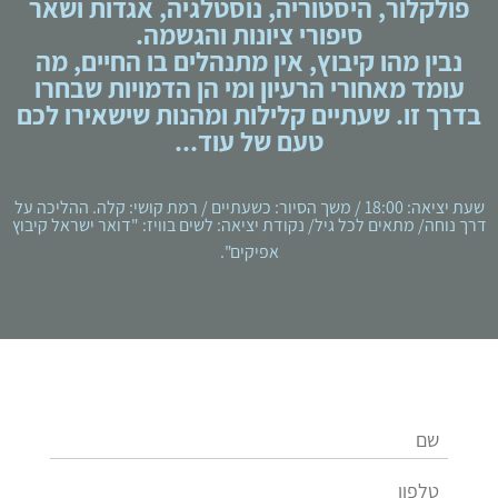
פולקלור, היסטוריה, נוסטלגיה, אגדות ושאר
סיפורי ציונות והגשמה.
נבין מהו קיבוץ, אין מתנהלים בו החיים, מה
עומד מאחורי הרעיון ומי הן הדמויות שבחרו
בדרך זו. שעתיים קלילות ומהנות שישאירו לכם
טעם של עוד...
שעת יציאה: 18:00 / משך הסיור: כשעתיים / רמת קושי: קלה. ההליכה על
דרך נוחה/ מתאים לכל גיל/ נקודת יציאה: לשים בוויז: "דואר ישראל קיבוץ
אפיקים".
צור קשר