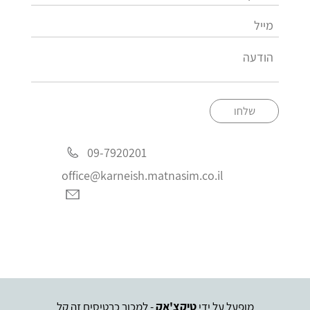
שלחו
09-7920201
office@karneish.matnasim.co.il
מופעל על ידי
טיקצ'אק
- למכור כרטיסים זה קל