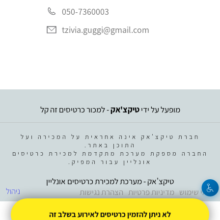
050-7360003
tzivia.guggi@gmail.com
מופעל על ידי
טיקצ'אק
- למכור כרטיסים זה קל
חברת טיקצ'אק אינה אחראית על המכירה ועל
התוכן באתר.
החברה מספקת מערכת מתקדמת למכירת כרטיסים
אונליין עבור המפיק.
טיקצ'אק - מערכת למכירת כרטיסים אונליין
ניהול
תנאי שימוש
מדיניות פרטיות
הצהרת נגישות
לא ניתן להזמין כרטיסים לאירוע בשלב זה