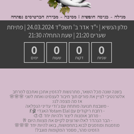
מלון הנשיא
|
י"ד אדר ב' תשפ"ד
24.03.2024 | פתיחת
שערים 21:20 | שעת התחלה 21:30
0
0
0
0
שניות
דקות
שעות
ימים
בשנה שונה מכל השאר, מתרגשות להזמין אתכן ואתכם למרחב
אלטרנטיבי לציין את פורים תוך חיבור לעצמינו ואחת לשני 🌸🌸🌸
אז מה מצפה לנו:
- משבצת תנועה פותחת עם ג'ודי עדיני הנפלאה
- רחבת ריקודים עם Yotam Elal האגדי 🩰💃
- מרחב אומנות ליצור ולהיות יחד 🎨🎨
- הבר הנהדר לאלו שרוצים לקיים את מצוות היום 🥂
מוזמנות ומוזמנים לבוא בתחפושות, בואו להיות יחד 🌸🌸🌸
הזמינו מהר, מספר המקומות מוגבל!