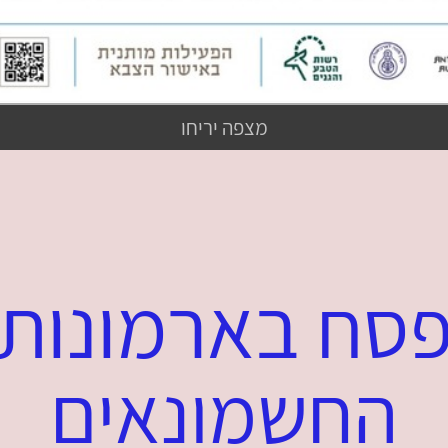
מצפה יריחו
בארמונות
סח
החשמונאים