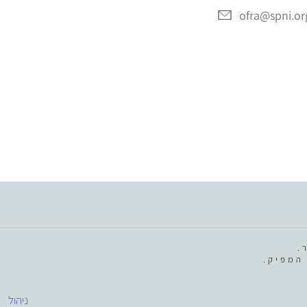
ofra@spni.org
.
המפיק.
ניהול