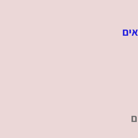
אים
ם