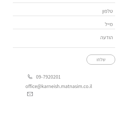
שלחו
09-7920201
office@karneish.matnasim.co.il