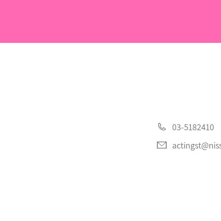
03-5182410
actingst@niss