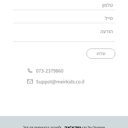
שלחו
073-2379860
Suppot@meirkids.co.il
מופעל על ידי
טיקצ'אק
- למכור כרטיסים זה קל