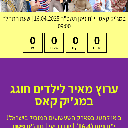
במג'יק קאס
|
י"ח ניסן תשפ"ה
16.04.2025 | שעת התחלה
09:00
0
0
0
0
שניות
דקות
שעות
ימים
ערוץ מאיר לילדים חוגג
במג'יק קאס
בואו לחגוג בפארק השעשועים המוביל בישראל!
י"ח ניסן (16.4) | יום רביעי | חוה"מ פסח