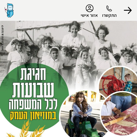
נגישות
התקשרו
אזור אישי
הפרופיל שלי
התנתק