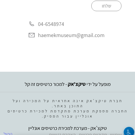
שלחו
04-6548974
haemekmuseum@gmail.com
מופעל על ידי
טיקצ'אק
- למכור כרטיסים זה קל
חברת טיקצ'אק אינה אחראית על המכירה ועל
התוכן באתר.
החברה מספקת מערכת מתקדמת למכירת כרטיסים
אונליין עבור המפיק.
טיקצ'אק - מערכת למכירת כרטיסים אונליין
ניהול
תנאי שימוש
מדיניות פרטיות
הצהרת נגישות