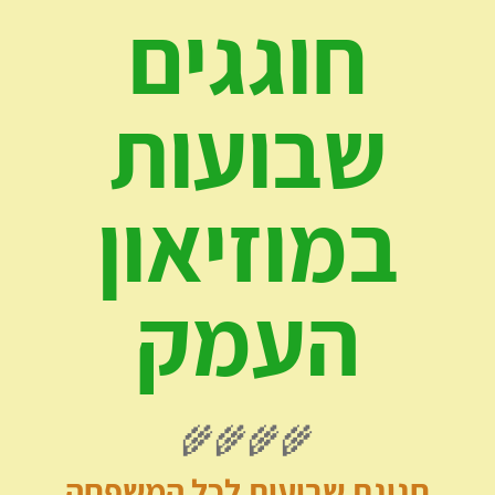
חוגגים
שבועות
במוזיאון
העמק
🌾🌾🌾🌾
חגיגת שבועות לכל המשפחה