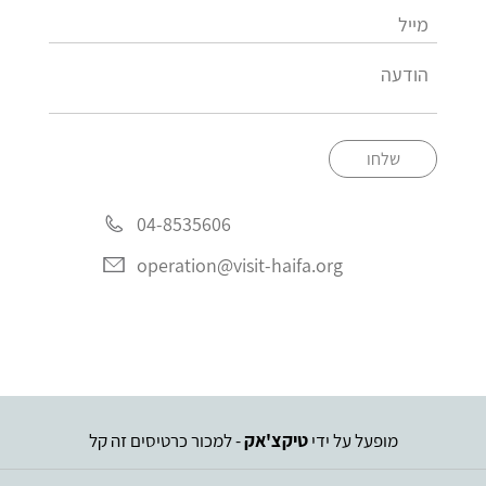
שלחו
04-8535606
operation@visit-haifa.org
מופעל על ידי
טיקצ'אק
- למכור כרטיסים זה קל