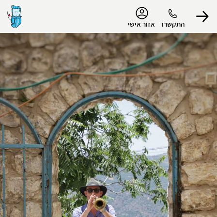
נגישות
התקשרו
אזור אישי
הפרופיל שלי
התנתק