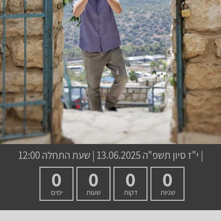
|
י"ז סיון תשפ"ה
13.06.2025 | שעת התחלה 12:00
0
0
0
0
שניות
דקות
שעות
ימים