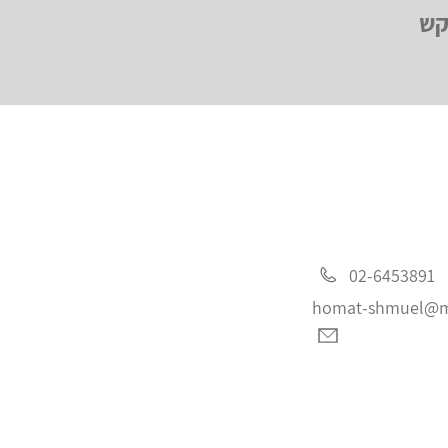
קש
02-6453891
homat-shmuel@ma