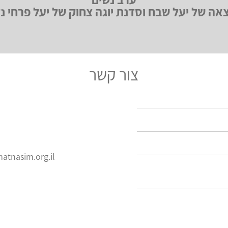
אה של יעל שבח וסדנת יוגה צחוק של יעל פרחי נ
צור קשר
tnasim.org.il