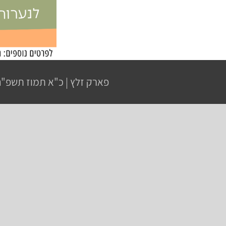
פארק זלץ
|
כ"א תמוז תשפ"ה