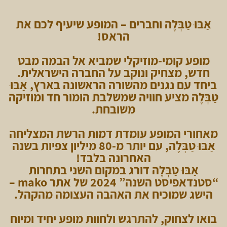
אַבּוּ טַבְּלֶה וחברים – המופע שיעיף לכם את
הראס!
מופע קומי-מוזיקלי שמביא אל הבמה מבט
חדש, מצחיק ונוקב על החברה הישראלית.
ביחד עם נגנים מהשורה הראשונה בארץ, אַבּוּ
טַבְּלֶה מציע חוויה שמשלבת הומור חד ומוזיקה
משובחת.
מאחורי המופע עומדת דמות הרשת המצליחה
אַבּוּ טַבְּלֶה, עם יותר מ-80 מיליון צפיות בשנה
האחרונה בלבד!
אַבּוּ טַבְּלֶה דורג במקום השני בתחרות
“סטנדאפיסט השנה” 2024 של אתר mako –
הישג שמוכיח את האהבה העצומה מהקהל.
בואו לצחוק, להתרגש ולחוות מופע יחיד ומיוח