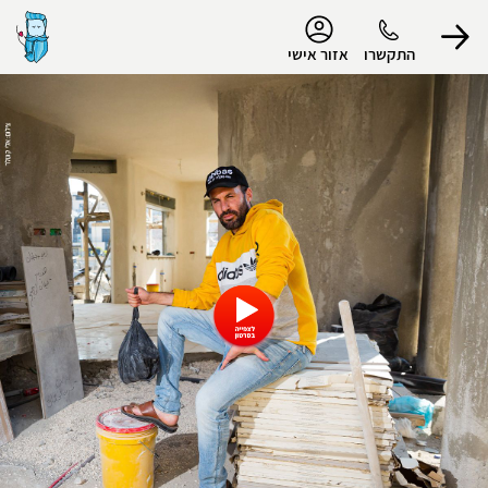
נגישות
התקשרו
אזור אישי
הפרופיל שלי
התנתק