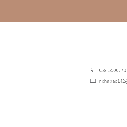
058-5500770
nchabad142