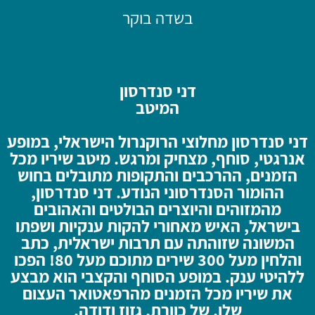
בשדה בוקר
דני סנדרסון
המיטב
דני סנדרסון מחלוצי הרוקנרול הישראלי, במופע
אנרגטי, סוחף, מצחיק ומרגש. מיטב שיריו מכל
הזמנים, ההרכבים והתקופות מתובלים בחוש
ההומור הסנדרסוני הנודע. דני סנדרסון,
מהמזוהים והיוצרים הבולטים והאהובים
בישראל, האיש מאחורי להקות ענקיות ושפתו
המשונה שזוהתה עם תרבות ישראלית, כתב
והלחין מעל 300 שירים מתוכם מעל 80! הפכו
ללהיטי ענק. במופע הסוחף והקצבי הוא מבצע
את שיריו מכל הזמנים מהרפאטואר העצום
שלו, של כוורת, גזוז ודודה.