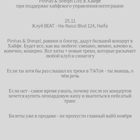
Pinhas & Sheqel LIVE в Хайфе
при поддержке хайфского управления интеграции
25.11
Клуб BEAT - Ha-Nassi Blvd 124, Haifa
Pinhas & Sheqel, раввин и блогер, дадут большой концерт в
Хайфе. Будет все, как вы любите: смешно, мемно, качово и,
конечно, кошерно. Все хиты + новые треки, которые раскачает
любой клуб и синагогу
Если ты хотя бы раз слышал их треки в TikTok - ты знаешь, о
чём речь
Если нет - самое время узнать, почему после их концертов
хочется купить леопардовую кипу и вкатиться в пейсатый
транс
Билеты уже в продаже - не пропусти главный вайб ноября