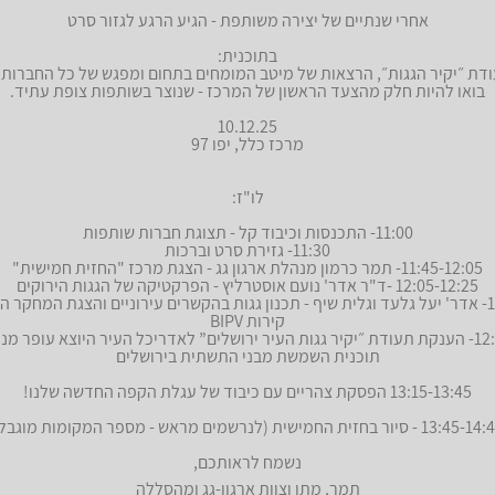
אחרי שנתיים של יצירה משותפת - הגיע הרגע לגזור סרט
בתוכנית:
ת ״יקיר הגגות״, הרצאות של מיטב המומחים בתחום ומפגש של כל החברות 
בואו להיות חלק מהצעד הראשון של המרכז - שנוצר בשותפות צופת עתיד.
10.12.25
מרכז כלל, יפו 97
לו"ז:
11:00- התכנסות וכיבוד קל - תצוגת חברות שותפות
11:30- גזירת סרט וברכות
11:45-12:05- תמר כרמון מנהלת ארגון גג - הצגת מרכז "החזית חמישית"
12:05-12:25 -ד"ר אדר' נועם אוסטרליץ - הפרקטיקה של הגגות הירוקים
12:25-12:45- אדר' יעל גלעד וגלית שיף - תכנון גגות בהקשרים עירוניים והצגת המחקר
קירות BIPV
12:45-13:00- הענקת תעודת ״יקיר גגות העיר ירושלים” לאדריכל העיר היוצא עופר מנ
תוכנית השמשת מבני התשתית בירושלים
13:15-13:45 הפסקת צהריים עם כיבוד של עגלת הקפה החדשה שלנו!
13:4 - סיור בחזית החמישית (לנרשמים מראש - מספר המקומות מוגבל)
נשמח לראותכם,
תמר, מתן וצוות ארגון-גג ומהסללה