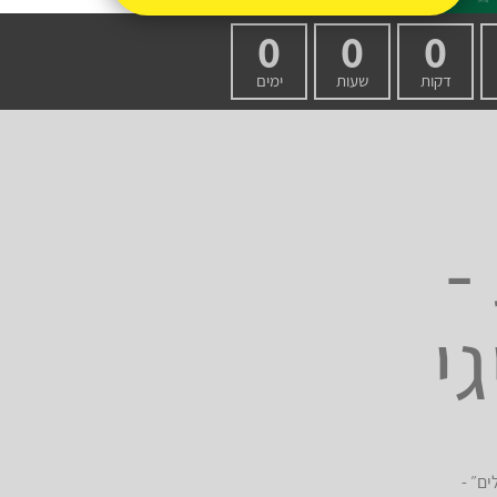
0
0
0
דקות
שעות
ימים
-
י
ם״ -