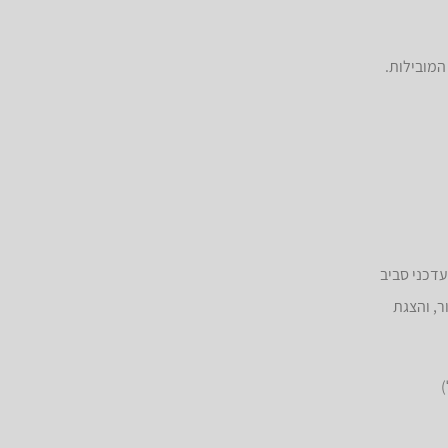
המובילות.
 העדכני סביב
ור, והצגת