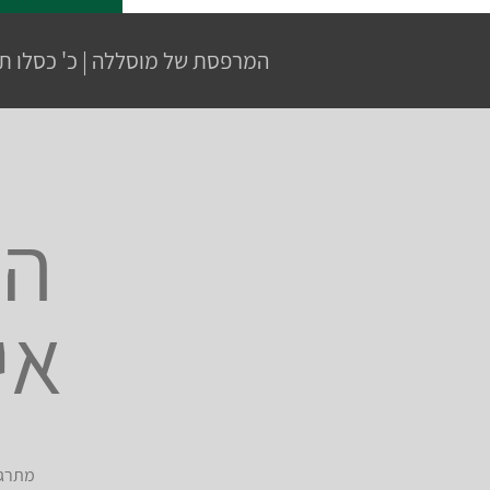
המרפסת של מוסללה
|
כ' כסלו ת
הח
אי
מתרגש