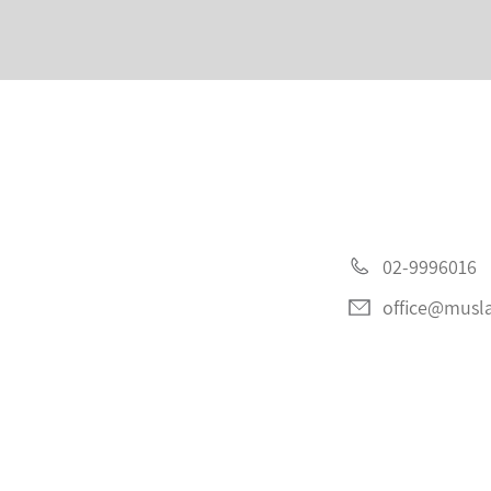
02-9996016
office@musla