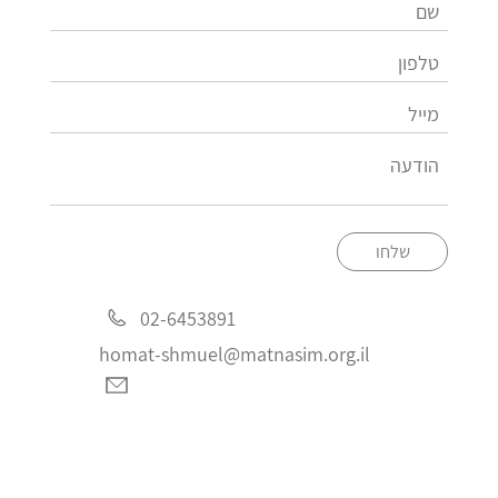
שלחו
02-6453891
homat-shmuel@matnasim.org.il