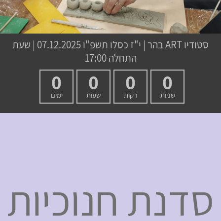
סטודיו ART בהר
|
י"ז כסלו תשפ"ו
07.12.2025 | שעת
התחלה 17:00
0
0
0
0
שניות
דקות
שעות
ימים
סדנת חנוכיות