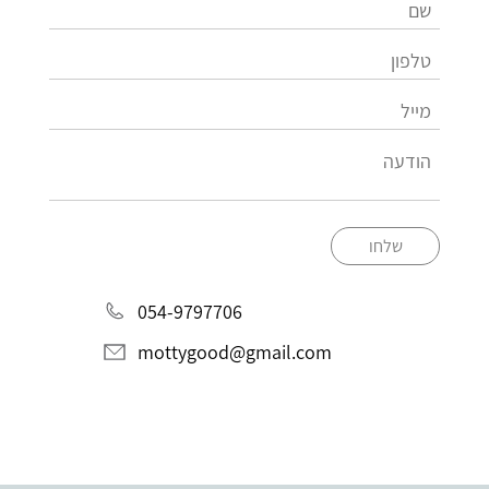
שלחו
054-9797706
mottygood@gmail.com