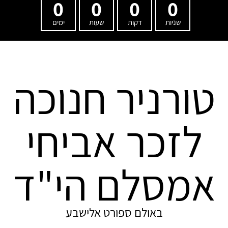
0
0
0
0
שניות
דקות
שעות
ימים
טורניר חנוכה
לזכר אביחי
אמסלם הי"ד
באולם ספורט אלישבע