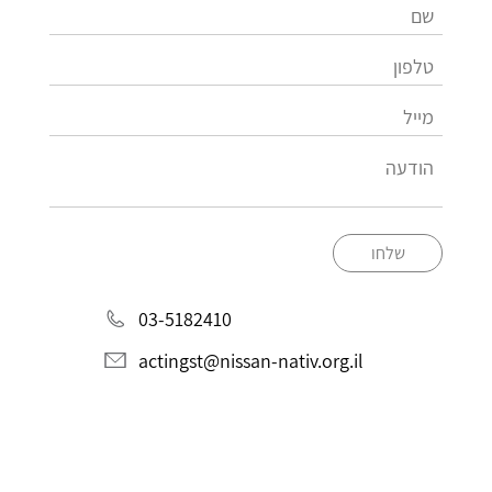
שלחו
03-5182410
actingst@nissan-nativ.org.il