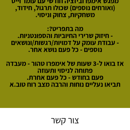
מפגש אימפרוביזציה חודשי עם עומר וייס
(ואורחים נוספים) שכולו תרגול, חידוד,
משחקיות, צחוק וניסוי.
מה בתפריט?:
- חיזוק שרירי החיוביות והספונטניות.
- עבודת עומק על דמויות/רגשות/ונושאים
נוספים - כל פעם נושא אחר.
אז בואו ל-3 שעות של אימפרו טהור - מעבדה
פתוחה לניסוי ותעוזה
פעם בחודש - כל פעם אחרת.
תביאו נעליים נוחות והרבה מצב רוח טוב.א
צור קשר