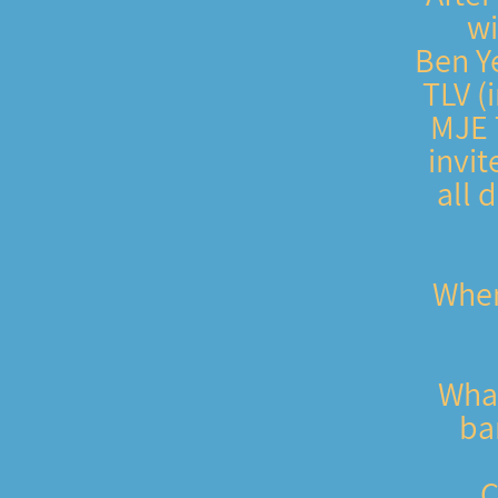
wi
Ben Ye
TLV (
MJE T
invi
all 
📅 W
🎶 W
bar