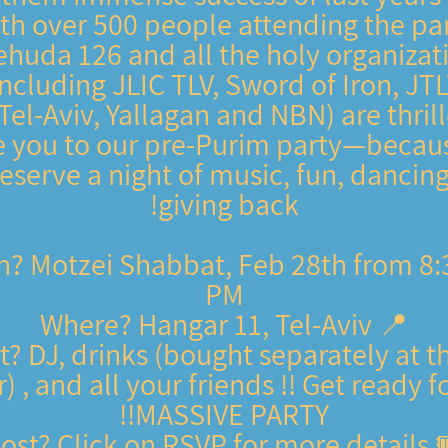
th over 500 people attending the pa
huda 126 and all the holy organizat
including JLIC TLV, Sword of Iron, JTLV
el-Aviv, Yallagan and NBN) are thril
te you to our pre-Purim party—becau
deserve a night of music, fun, dancin
giving back!
hen? Motzei Shabbat, Feb 28th from 8:
PM
📍 Where? Hangar 11, Tel-Aviv
hat? DJ, drinks (bought separately at t
) , and all your friends !! Get ready f
MASSIVE PARTY!!
🎟️ Cost? Click on RS