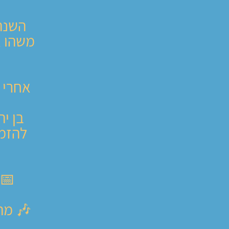
השנה
משהו א
להזמי
📅 
🎶 מה 