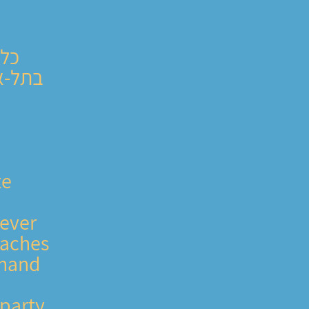
כל 
בתל-אב
te
never
eaches
 hand.
 party