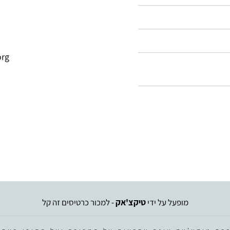
org
מופעל על ידי
טיקצ'אק
- למכור כרטיסים זה קל