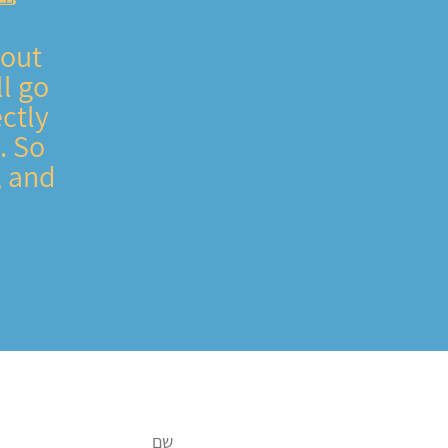
bout
l go
ctly
. So
, and