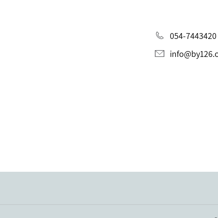
054-7443420
info@by126.