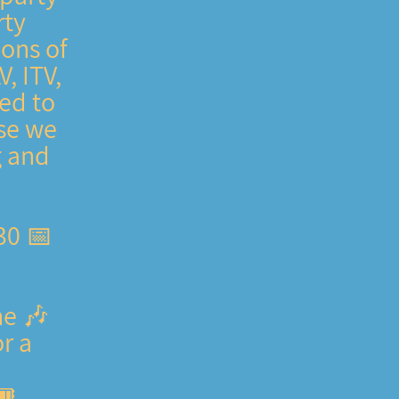
rty
ions of
, ITV,
led to
se we
g and
30
he
or a
VP for more details