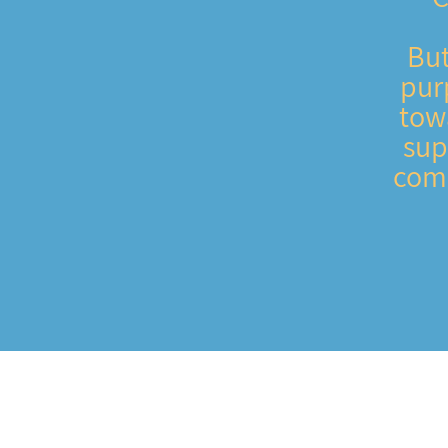
But
pur
tow
sup
come