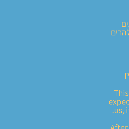
ים
להרים
P
This
expec
us, 
After