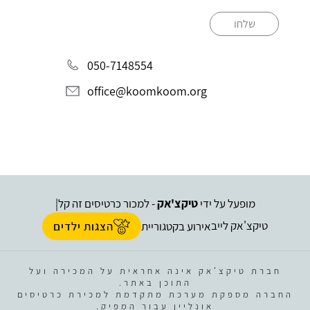
שלחו
050-7148554
office@koomkoom.org
מופעל על ידי
טיקצ'אק
- למכור כרטיסים זה קל
|
טיקצ'אק לייב
אירוע בקטגוריית
הצגות ילדים
חברת טיקצ'אק אינה אחראית על המכירה ועל
התוכן באתר.
החברה מספקת מערכת מתקדמת למכירת כרטיסים
אונליין עבור המפיק.